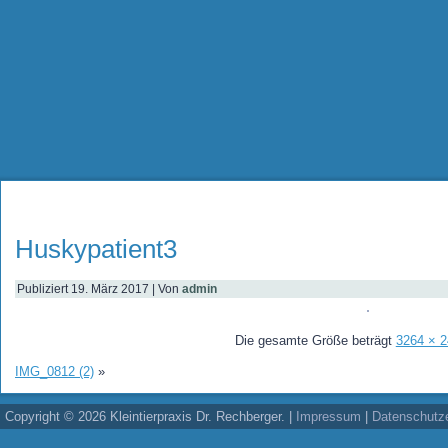
Huskypatient3
Publiziert
19. März 2017
|
Von
admin
Die gesamte Größe beträgt
3264 × 
IMG_0812 (2)
»
Copyright © 2026 Kleintierpraxis Dr. Rechberger. |
Impressum
|
Datenschutze