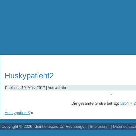
Huskypatient2
Publiziert
19. März 2017
|
Von
admin
Die gesamte Größe beträgt
3264 × 
Huskypatient3
»
Copyright © 2026 Kleintierpraxis Dr. Rechberger. |
Impressum
|
Datenschutze