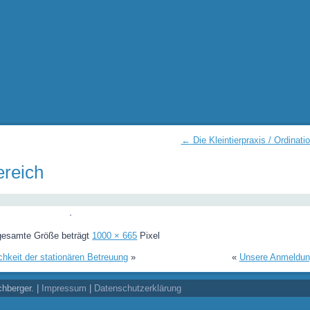
←
Die Kleintierpraxis / Ordinati
reich
gesamte Größe beträgt
1000 × 665
Pixel
hkeit der stationären Betreuung
»
«
Unsere Anmeldun
chberger. |
Impressum
|
Datenschutzerklärung