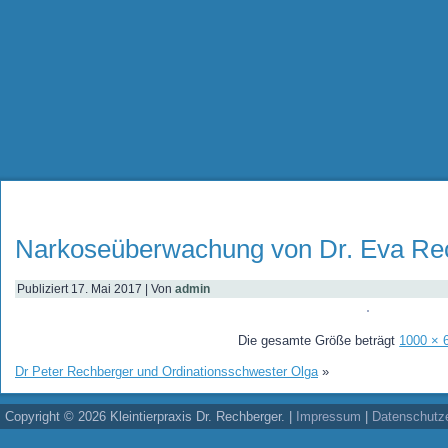
Narkoseüberwachung von Dr. Eva Re
Publiziert
17. Mai 2017
|
Von
admin
Die gesamte Größe beträgt
1000 × 
Dr Peter Rechberger und Ordinationsschwester Olga
»
Copyright © 2026 Kleintierpraxis Dr. Rechberger. |
Impressum
|
Datenschutze