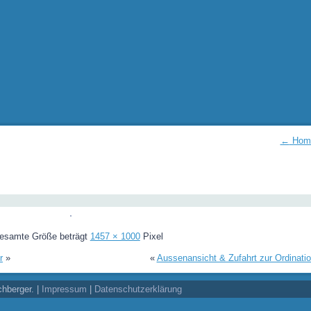
←
Hom
gesamte Größe beträgt
1457 × 1000
Pixel
r
»
«
Aussenansicht & Zufahrt zur Ordinati
chberger. |
Impressum
|
Datenschutzerklärung