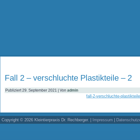
Fall 2 – verschluchte Plastikteile – 2
Publiziert
29. September 2021
|
Von
admin
fall-2-verschluchte-plastikteil
Copyright © 2026 Kleintierpraxis Dr. Rechberger. |
Impressum
|
Datenschutze