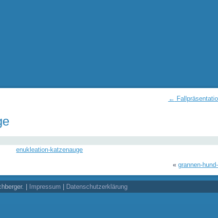
←
Fallpräsentati
ge
enukleation-katzenauge
«
grannen-hund
chberger. |
Impressum
|
Datenschutzerklärung