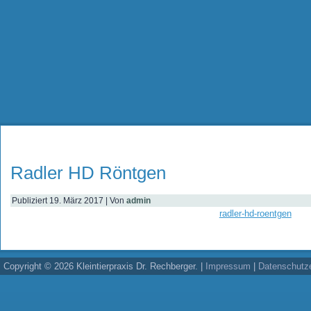
Radler HD Röntgen
Publiziert
19. März 2017
|
Von
admin
radler-hd-roentgen
Copyright © 2026 Kleintierpraxis Dr. Rechberger. |
Impressum
|
Datenschutze