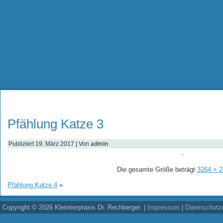
Pfählung Katze 3
Publiziert
19. März 2017
|
Von
admin
Die gesamte Größe beträgt
3264 × 
Pfählung Katze 4
»
Copyright © 2026 Kleintierpraxis Dr. Rechberger. |
Impressum
|
Datenschutze