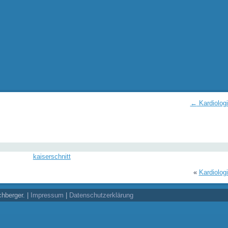
←
Kardiolog
kaiserschnitt
«
Kardiolog
chberger. |
Impressum
|
Datenschutzerklärung