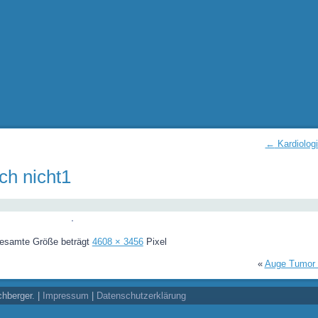
←
Kardiolog
ch nicht1
gesamte Größe beträgt
4608 × 3456
Pixel
«
Auge Tumor 
chberger. |
Impressum
|
Datenschutzerklärung