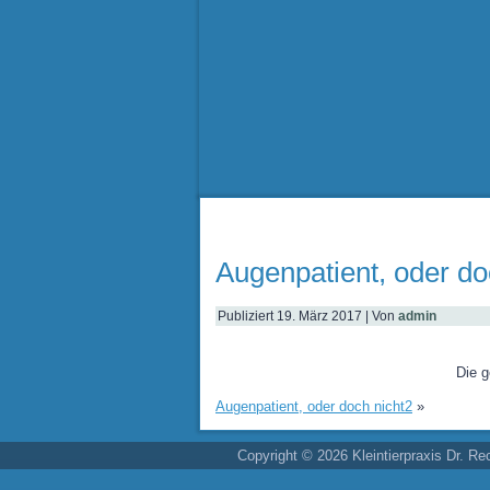
Augenpatient, oder do
Publiziert
19. März 2017
|
Von
admin
Die 
Augenpatient, oder doch nicht2
»
Copyright © 2026 Kleintierpraxis Dr. Re