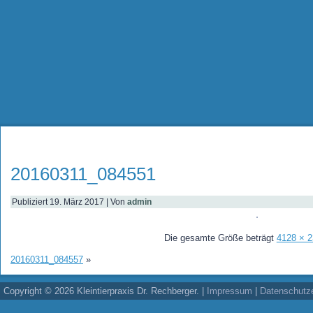
20160311_084551
Publiziert
19. März 2017
|
Von
admin
Die gesamte Größe beträgt
4128 × 
20160311_084557
»
Copyright © 2026 Kleintierpraxis Dr. Rechberger. |
Impressum
|
Datenschutze